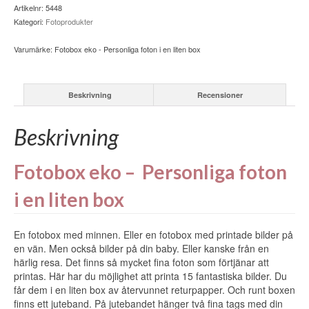
foton
Artikelnr:
5448
i
Kategori:
Fotoprodukter
en
liten
Varumärke:
Fotobox eko - Personliga foton i en liten box
box
mängd
Beskrivning
Recensioner
Beskrivning
Fotobox eko – Personliga foton
i en liten box
En fotobox med minnen. Eller en fotobox med printade bilder på
en vän. Men också bilder på din baby. Eller kanske från en
härlig resa. Det finns så mycket fina foton som förtjänar att
printas. Här har du möjlighet att printa 15 fantastiska bilder. Du
får dem i en liten box av återvunnet returpapper. Och runt boxen
finns ett juteband. På jutebandet hänger två fina tags med din