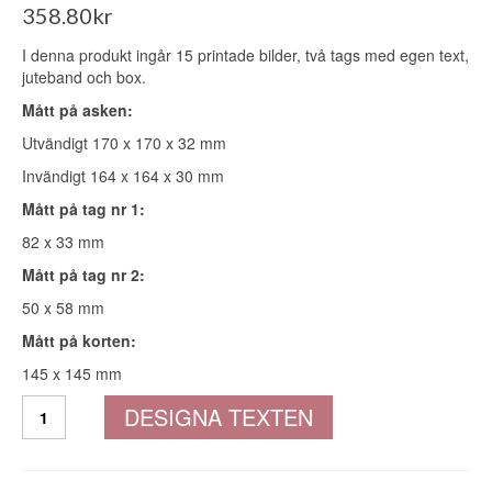
358.80
kr
I denna produkt ingår 15 printade bilder, två tags med egen text,
juteband och box.
Mått på asken:
Utvändigt 170 x 170 x 32 mm
Invändigt 164 x 164 x 30 mm
Mått på tag nr 1:
82 x 33 mm
Mått på tag nr 2:
50 x 58 mm
Mått på korten:
145 x 145 mm
Fotobox
DESIGNA TEXTEN
eko
-
Personliga