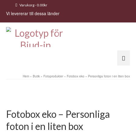
Varukorg
-
0.00
kr
Vi levererar till dessa länder
Hem
»
Butik
»
Fotoprodukter
»
Fotobox eko – Personliga foton i en liten box
Fotobox eko – Personliga
foton i en liten box