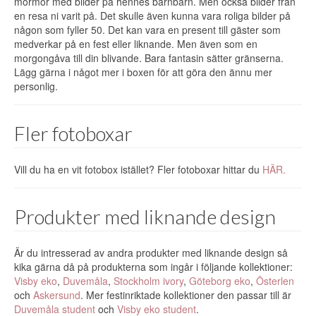
mormor med bilder på hennes barnbarn. Men också bilder från
en resa ni varit på. Det skulle även kunna vara roliga bilder på
någon som fyller 50. Det kan vara en present till gäster som
medverkar på en fest eller liknande. Men även som en
morgongåva till din blivande. Bara fantasin sätter gränserna.
Lägg gärna i något mer i boxen för att göra den ännu mer
personlig.
Fler fotoboxar
Vill du ha en vit fotobox istället? Fler fotoboxar hittar du
HÄR.
Produkter med liknande design
Är du intresserad av andra produkter med liknande design så
kika gärna då på produkterna som ingår i följande kollektioner:
Visby eko
,
Duvemåla
,
Stockholm ivory
,
Göteborg eko
,
Österlen
och
Askersund
. Mer festinriktade kollektioner den passar till är
Duvemåla student
och
Visby eko student
.