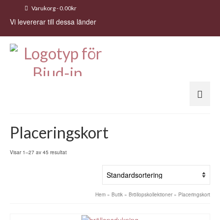
Varukorg
-
0.00
kr
Vi levererar till dessa länder
Placeringskort
Visar 1–27 av 45 resultat
Hem
»
Butik
»
Bröllopskollektioner
»
Placeringskort