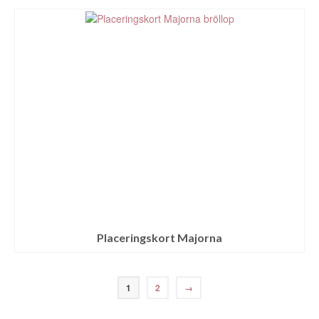
Placeringskort Majorna
1
2
→