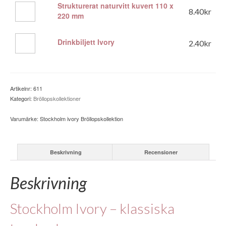
x
Strukturerat naturvitt kuvert 110 x
Strukturerat
8.40
kr
162
220 mm
naturvitt
mm
kuvert
mängd
110
Drinkbiljett
Drinkbiljett Ivory
2.40
kr
x
Ivory
220
mängd
mm
mängd
Artikelnr:
611
Kategori:
Bröllopskollektioner
Varumärke:
Stockholm ivory Bröllopskollektion
Beskrivning
Recensioner
Beskrivning
Stockholm Ivory – klassiska