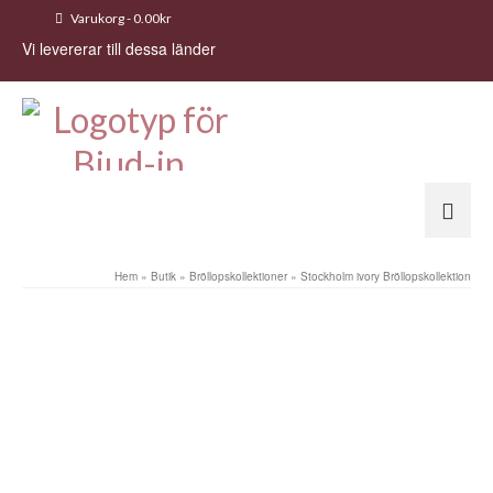
Varukorg
-
0.00
kr
Vi levererar till dessa länder
Hem
»
Butik
»
Bröllopskollektioner
»
Stockholm ivory Bröllopskollektion