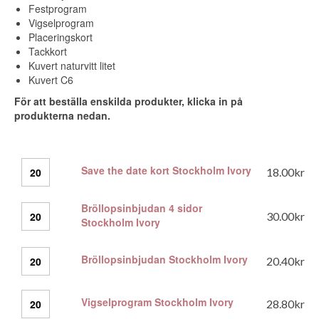
Festprogram
Vigselprogram
Placeringskort
Tackkort
Kuvert naturvitt litet
Kuvert C6
För att beställa enskilda produkter, klicka in på
produkterna nedan.
Save
Save the date kort Stockholm Ivory
18.00
kr
the
date
kort
Bröllopsinbjudan 4 sidor
Bröllopsinbjudan
30.00
kr
Stockholm
Stockholm Ivory
4
Ivory
sidor
mängd
Stockholm
Bröllopsinbjudan
Bröllopsinbjudan Stockholm Ivory
20.40
kr
Ivory
Stockholm
mängd
Ivory
mängd
Vigselprogram
Vigselprogram Stockholm Ivory
28.80
kr
Stockholm