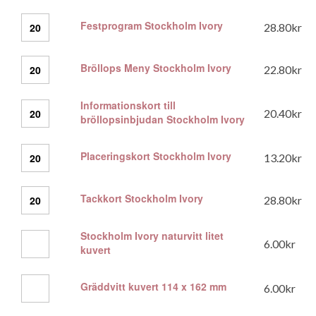
Ivory
mängd
Festprogram
Festprogram Stockholm Ivory
28.80
kr
Stockholm
Ivory
mängd
Bröllops
Bröllops Meny Stockholm Ivory
22.80
kr
Meny
Stockholm
Ivory
Informationskort till
Informationskort
20.40
kr
mängd
bröllopsinbjudan Stockholm Ivory
till
bröllopsinbjudan
Stockholm
Placeringskort
Placeringskort Stockholm Ivory
13.20
kr
Ivory
Stockholm
mängd
Ivory
mängd
Tackkort
Tackkort Stockholm Ivory
28.80
kr
Stockholm
Ivory
mängd
Stockholm Ivory naturvitt litet
Stockholm
6.00
kr
kuvert
Ivory
naturvitt
litet
Gräddvitt
Gräddvitt kuvert 114 x 162 mm
6.00
kr
kuvert
kuvert
mängd
114