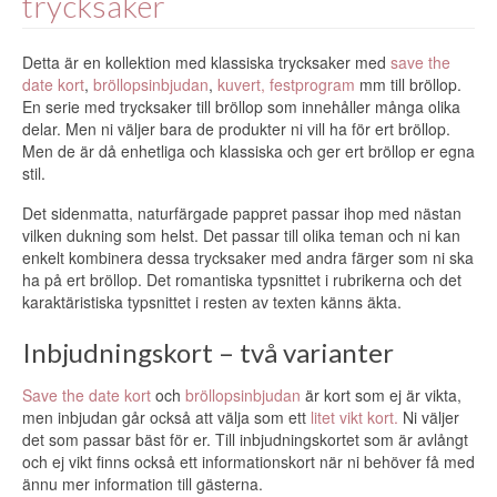
trycksaker
Detta är en kollektion med
klassiska trycksaker
med
save the
date kort
,
bröllopsinbjudan
,
kuvert,
festprogram
mm till bröllop.
En serie med trycksaker till bröllop som innehåller många olika
delar. Men ni väljer bara de produkter ni vill ha för ert bröllop.
Men de är då enhetliga och klassiska och ger ert bröllop er egna
stil.
Det sidenmatta, naturfärgade pappret passar ihop med nästan
vilken dukning som helst. Det passar till olika teman och ni kan
enkelt kombinera dessa trycksaker med andra färger som ni ska
ha på ert bröllop. Det romantiska typsnittet i rubrikerna och det
karaktäristiska typsnittet i resten av texten känns äkta.
Inbjudningskort – två varianter
Save the date kort
och
bröllopsinbjudan
är kort som ej är vikta,
men inbjudan går också att välja som ett
litet vikt kort.
Ni väljer
det som passar bäst för er. Till inbjudningskortet som är avlångt
och ej vikt finns också ett informationskort när ni behöver få med
ännu mer information till gästerna.