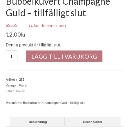
Bubbelkuvert Champagne
Guld – tillfälligt slut
(
4
kundrecensioner)
Betygsatt
4
12.00
kr
3.75
av 5
baserat på
kundrecensioner
Denna produkt är tillfälligt slut.
Bubbelkuvert
LÄGG TILL I VARUKORG
Champagne
Guld
-
tillfälligt
Artikelnr:
283
slut
Kategori:
Kuvert
mängd
Etikett:
kuvert
Varumärke:
Bubbelkuvert Champagne Guld - tillfälligt slut
Beskrivning
Recensioner