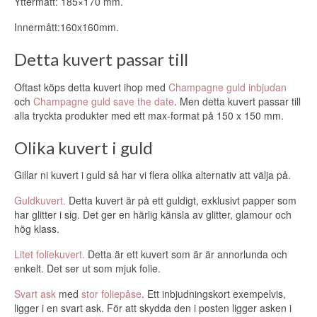
Yttermått: 185×170 mm.
Innermått:160x160mm.
Detta kuvert passar till
Oftast köps detta kuvert ihop med
Champagne guld inbjudan
och
Champagne guld save the date
. Men detta kuvert passar till
alla tryckta produkter med ett max-format på 150 x 150 mm.
Olika kuvert i guld
Gillar ni kuvert i guld så har vi flera olika alternativ att välja på.
Guldkuvert.
Detta kuvert är på ett guldigt, exklusivt papper som
har glitter i sig. Det ger en härlig känsla av glitter, glamour och
hög klass.
Litet foliekuvert.
Detta är ett kuvert som är är annorlunda och
enkelt. Det ser ut som mjuk folie.
Svart ask
med
stor foliepåse
. Ett inbjudningskort exempelvis,
ligger i en svart ask. För att skydda den i posten ligger asken i