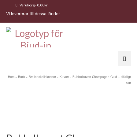
Varukorg
-
0.00
kr
Vi levererar till dessa länder
Hem
»
Butik
»
Bröllopskollektioner
»
Kuvert
»
Bubbelkuvert Champagne Guld – tillfälligt
slut