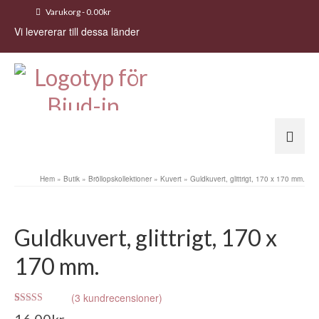
Varukorg
-
0.00
kr
Vi levererar till dessa länder
Hem
»
Butik
»
Bröllopskollektioner
»
Kuvert
»
Guldkuvert, glittrigt, 170 x 170 mm.
Guldkuvert, glittrigt, 170 x
170 mm.
(
3
kundrecensioner)
Betygsatt
3