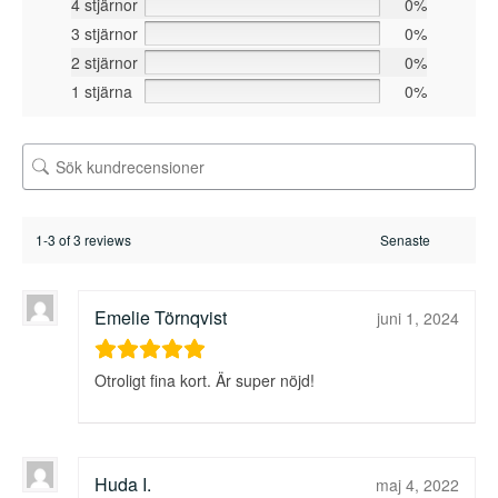
4 stjärnor
0%
3 stjärnor
0%
2 stjärnor
0%
1 stjärna
0%
1-3 of 3 reviews
Emelie Törnqvist
juni 1, 2024
Otroligt fina kort. Är super nöjd!
Huda I.
maj 4, 2022