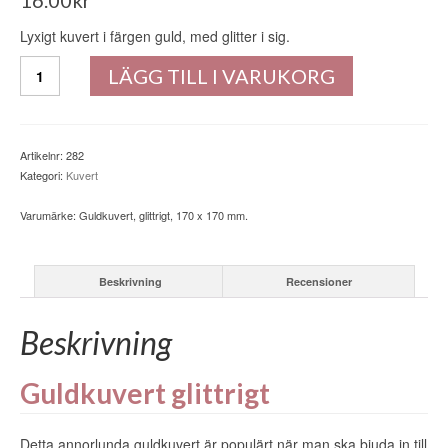
16.00
kr
5.00
av 5
baserat på
kundrecensioner
Lyxigt kuvert i färgen guld, med glitter i sig.
Guldkuvert,
LÄGG TILL I VARUKORG
glittrigt,
170
x
170
Artikelnr:
282
mm.
Kategori:
Kuvert
mängd
Varumärke:
Guldkuvert, glittrigt, 170 x 170 mm.
Beskrivning
Recensioner
Beskrivning
Guldkuvert glittrigt
Detta annorlunda guldkuvert är populärt när man ska bjuda in till