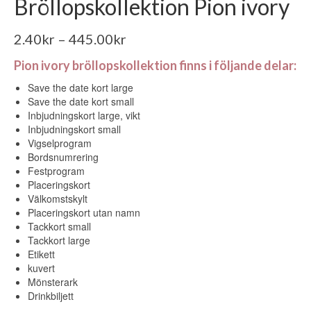
Bröllopskollektion Pion ivory
2.40
kr
–
445.00
kr
Pion ivory bröllopskollektion finns i följande delar:
Save the date kort large
Save the date kort small
Inbjudningskort large, vikt
Inbjudningskort small
Vigselprogram
Bordsnumrering
Festprogram
Placeringskort
Välkomstskylt
Placeringskort utan namn
Tackkort small
Tackkort large
Etikett
kuvert
Mönsterark
Drinkbiljett