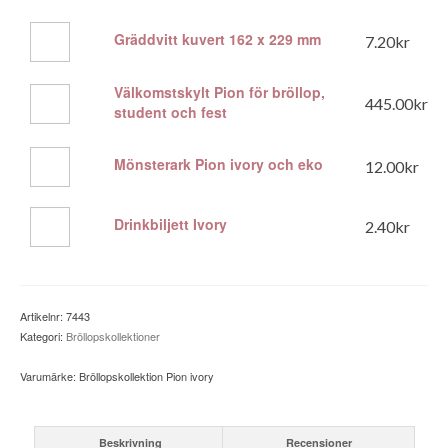
mm,
kvadratiskt
mängd
med
155
Gräddvitt
Gräddvitt kuvert 162 x 229 mm
7.20
kr
Pion
x
kuvert
mängd
155
162
mm.
x
Välkomstskylt Pion för bröllop,
Välkomstskylt
445.00
kr
mängd
229
student och fest
Pion
mm
för
mängd
bröllop,
Mönsterark
Mönsterark Pion ivory och eko
12.00
kr
student
Pion
och
ivory
fest
och
Drinkbiljett
Drinkbiljett Ivory
2.40
kr
mängd
eko
Ivory
mängd
mängd
Artikelnr:
7443
Kategori:
Bröllopskollektioner
Varumärke:
Bröllopskollektion Pion ivory
Beskrivning
Recensioner