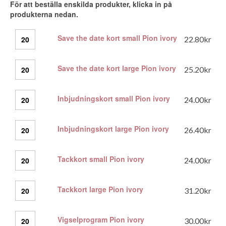
För att beställa enskilda produkter, klicka in på
produkterna nedan.
Save
Save the date kort small Pion ivory
22.80
kr
the
date
kort
Save
Save the date kort large Pion ivory
25.20
kr
small
the
Pion
date
ivory
kort
Inbjudningskort
Inbjudningskort small Pion ivory
24.00
kr
mängd
large
small
Pion
Pion
ivory
ivory
Inbjudningskort
Inbjudningskort large Pion ivory
26.40
kr
mängd
mängd
large
Pion
ivory
Tackkort
Tackkort small Pion ivory
24.00
kr
mängd
small
Pion
ivory
Tackkort
Tackkort large Pion ivory
31.20
kr
mängd
large
Pion
ivory
Vigselprogram
Vigselprogram Pion ivory
30.00
kr
mängd
Pion