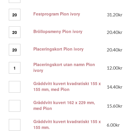
ivory
mängd
Festprogram
Festprogram Pion ivory
31.20
kr
Pion
ivory
mängd
Bröllopsmeny
Bröllopsmeny Pion ivory
20.40
kr
Pion
ivory
mängd
Placeringskort
Placeringskort Pion ivory
20.40
kr
Pion
ivory
mängd
Placeringskort utan namn Pion
Placeringskort
12.00
kr
ivory
utan
namn
Pion
Gräddvitt kuvert kvadratiskt 155 x
Gräddvitt
14.40
kr
ivory
155 mm, med Pion
kuvert
mängd
kvadratiskt
155
Gräddvitt kuvert 162 x 229 mm,
Gräddvitt
15.60
kr
x
med Pion
kuvert
155
162
mm,
x
Gräddvitt kuvert kvadratiskt 155 x
Gräddvitt
med
6.00
kr
229
155 mm.
kuvert
Pion