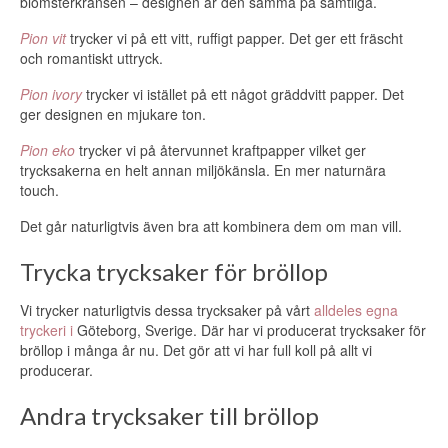
blomsterkransen – designen är den samma på samtliga.
Pion vit
trycker vi på ett vitt, ruffigt papper. Det ger ett fräscht
och romantiskt uttryck.
Pion ivory
trycker vi istället på ett något gräddvitt papper. Det
ger designen en mjukare ton.
Pion eko
trycker vi på återvunnet kraftpapper vilket ger
trycksakerna en helt annan miljökänsla. En mer naturnära
touch.
Det går naturligtvis även bra att kombinera dem om man vill.
Trycka trycksaker för bröllop
Vi trycker naturligtvis dessa trycksaker på vårt
alldeles egna
tryckeri i
Göteborg, Sverige. Där har vi producerat trycksaker för
bröllop i många år nu. Det gör att vi har full koll på allt vi
producerar.
Andra trycksaker till bröllop