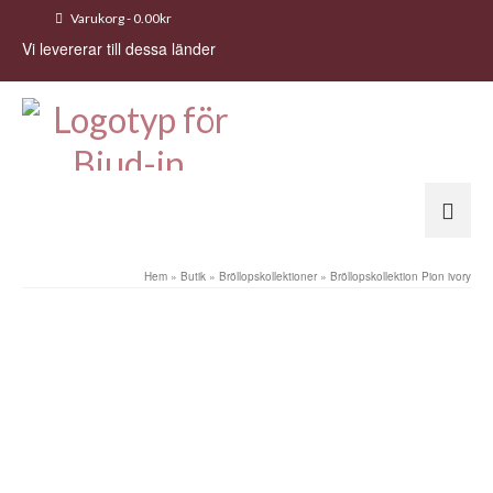
Varukorg
-
0.00
kr
Vi levererar till dessa länder
Hem
»
Butik
»
Bröllopskollektioner
»
Bröllopskollektion Pion ivory