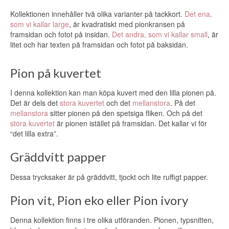
Kollektionen innehåller två olika varianter på tackkort.
Det ena,
som vi kallar large
, är kvadratiskt med pionkransen på
framsidan och fotot på insidan.
Det andra, som vi kallar small
, är
litet och har texten på framsidan och fotot på baksidan.
Pion på kuvertet
I denna kollektion kan man köpa kuvert med den lilla pionen på.
Det är dels det
stora kuvertet
och det
mellanstora
. På det
mellanstora
sitter pionen på den spetsiga fliken. Och på det
stora kuvertet
är pionen istället på framsidan. Det kallar vi för
“det lilla extra”.
Gräddvitt papper
Dessa trycksaker är på gräddvitt, tjockt och lite ruffigt papper.
Pion vit, Pion eko eller Pion ivory
Denna kollektion finns i tre olika utföranden. Pionen, typsnitten,