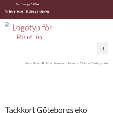
Varukorg
-
0.00
kr
Vi levererar till dessa länder
Hem
»
Butik
»
Bröllopskollektioner
»
Tackkort
»
Tackkort Göteborgs eko
Tackkort Göteborgs eko