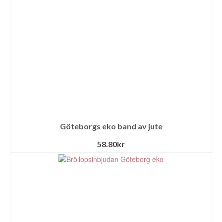
Göteborgs eko band av jute
58.80
kr