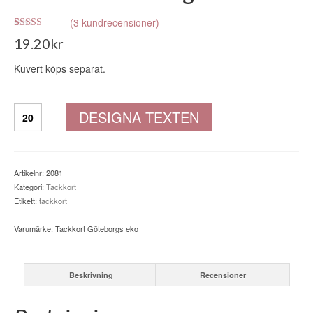
(
3
kundrecensioner)
Betygsatt
3
19.20
kr
4.67
av 5
baserat på
kundrecensioner
Kuvert köps separat.
Tackkort
DESIGNA TEXTEN
Göteborgs
eko
mängd
Artikelnr:
2081
Kategori:
Tackkort
Etikett:
tackkort
Varumärke:
Tackkort Göteborgs eko
Beskrivning
Recensioner