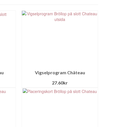
au
Vigselprogram Château
27.60
kr