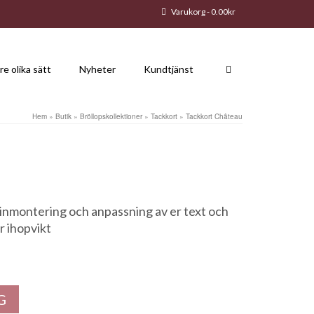
Varukorg
-
0.00
kr
re olika sätt
Nyheter
Kundtjänst
Hem
»
Butik
»
Bröllopskollektioner
»
Tackkort
»
Tackkort Château
 inmontering och anpassning av er text och
r ihopvikt
G