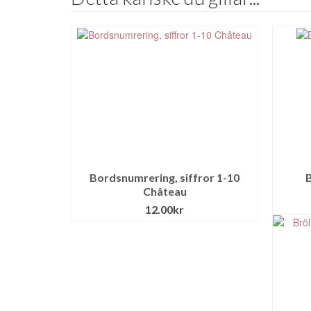
Bordsnumrering, siffror 1-10
B
Château
12.00
kr