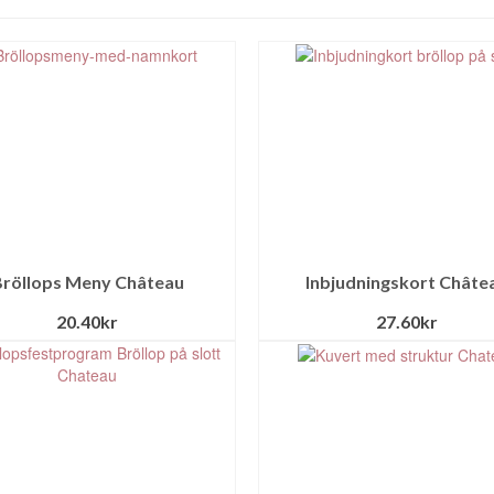
röllops Meny Château
Inbjudningskort Châte
20.40
kr
27.60
kr