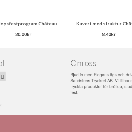
lopsfestprogram Château
Kuvert med struktur Châ
30.00
kr
8.40
kr
al
Om oss
Bjud in med Elegans ägs och dri
Sandstens Tryckeri AB. Vi tillhan
tryckta produkter för bröllop, stu
fest.
st