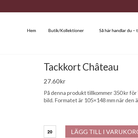
Hem
Butik/Kollektioner
Så här handlar du – t
Tackkort Château
27.60
kr
På denna produkt tillkommer 350 kr för
bild. Formatet är 105×148 mm när den ä
Tackkort
LÄGG TILL I VARUKOR
Château