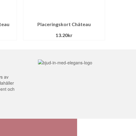
teau
Placeringskort Château
13.20
kr
vs av
dahåller
dent och