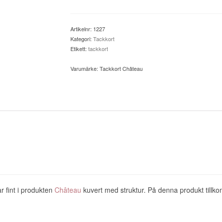
mängd
Artikelnr:
1227
Kategori:
Tackkort
Etikett:
tackkort
Varumärke:
Tackkort Château
ar fint i produkten
Château
kuvert med struktur.
På denna produkt tillkom