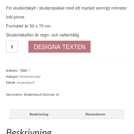
Fin studentskylt / studentplakat med ett mycket somrigt mönster.
Inkl pinne.
Formatet är 50 x 70 cm.
Studentskylten är regn- och vattentålig.
Studentskylt
DESIGNA TEXTEN
Sommar
vit
mängd
Artikelnr:
7682-1
Kategori:
Studentskyltar
Etikett:
studentskylt
Varumärke:
Studentskylt Sommar vit
Beskrivning
Recensioner
Beskrivning