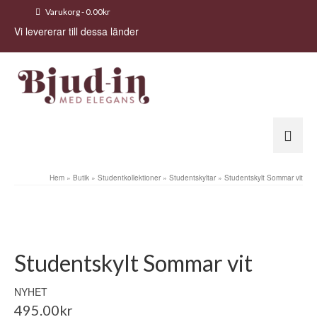
Varukorg
-
0.00
kr
Vi levererar till dessa länder
Hem
»
Butik
»
Studentkollektioner
»
Studentskyltar
»
Studentskylt Sommar vit
Studentskylt Sommar vit
NYHET
495.00
kr