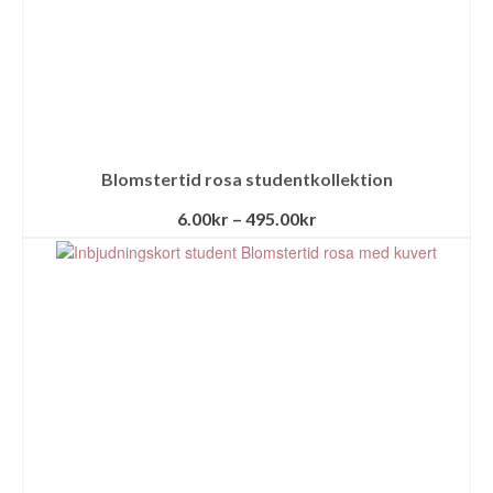
Blomstertid rosa studentkollektion
6.00
kr
–
495.00
kr