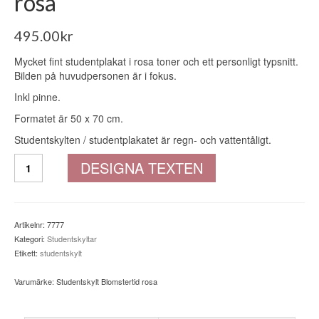
rosa
495.00
kr
Mycket fint studentplakat i rosa toner och ett personligt typsnitt.
Bilden på huvudpersonen är i fokus.
Inkl pinne.
Formatet är 50 x 70 cm.
Studentskylten / studentplakatet är regn- och vattentåligt.
Studentskylt
DESIGNA TEXTEN
Blomstertid
rosa
mängd
Artikelnr:
7777
Kategori:
Studentskyltar
Etikett:
studentskylt
Varumärke:
Studentskylt Blomstertid rosa