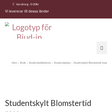
Varukorg
-
0.00
kr
Vi levererar till dessa länder
Hem
»
Butik
»
Studentkollektioner
»
Studentskyltar
»
Studentskylt Blomstertid rosa
Studentskylt Blomstertid