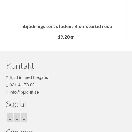
Inbjudningskort student Blomstertid rosa
19.20
kr
Kontakt
Bjud in med Elegans
031-41 73 00
info@bjud-in.se
Social
Om oss