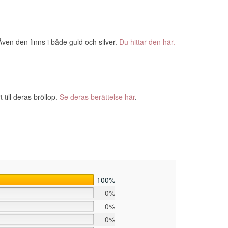
ven den finns i både guld och silver.
Du hittar den här.
till deras bröllop.
Se deras berättelse här
.
100%
0%
0%
0%