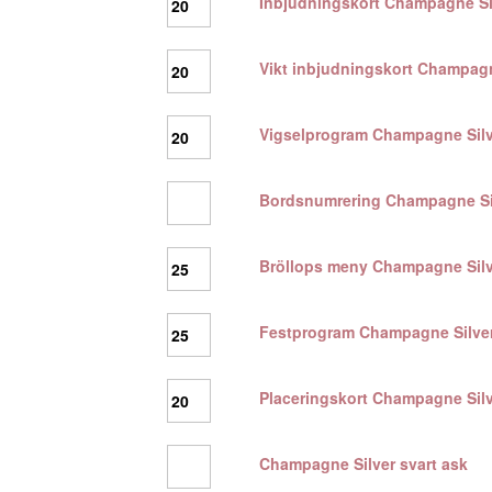
Inbjudningskort Champagne Si
Champagne
Champagne
Silver
Silver
mängd
mängd
Vikt
Vikt inbjudningskort Champagn
inbjudningskort
Champagne
Silver
Vigselprogram
Vigselprogram Champagne Silv
mängd
Champagne
Silver
mängd
Bordsnumrering
Bordsnumrering Champagne Si
Champagne
Silver
mängd
Bröllops
Bröllops meny Champagne Silv
meny
Champagne
Silver
Festprogram
Festprogram Champagne Silve
mängd
Champagne
Silver
mängd
Placeringskort
Placeringskort Champagne Silv
Champagne
Silver
mängd
Champagne
Champagne Silver svart ask
Silver