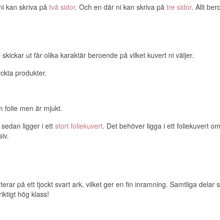
 ni kan skriva på
två sidor
. Och en där ni kan skriva på
tre sidor
. Allt be
 skickar ut får olika karaktär beroende på vilket kuvert ni väljer.
ckta produkter.
 folie men är mjukt.
sedan ligger i ett
stort foliekuvert
. Det behöver ligga i ett foliekuvert o
iv.
onterar på ett tjockt svart ark, vilket ger en fin inramning. Samtliga del
ktigt hög klass!