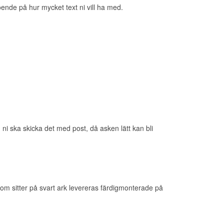
roende på hur mycket text ni vill ha med.
m ni ska skicka det med post, då asken lätt kan bli
ar som sitter på svart ark levereras färdigmonterade på