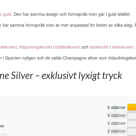
 guld
. Den har samma design och formspråk men går i guld istället.
n har samma formspråk men är mer anpassad för fester av olika slag. Ä
oliekuvert
,
inbjudningskortet
i
bubbelkuvert
och
tackkortet
i
silverkuvert.
r i Spanien nyligen och de valde Champagne silver som inbjudningskort 
 Silver – exklusivt lyxigt tryck
5 stjärnor
4 stjärnor
3 stjärnor
ner
2 stjärnor