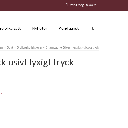
Varukorg
-
0.00
kr
re olika sätt
Nyheter
Kundtjänst
em
»
Butik
»
Bröllopskollektioner
»
Champagne Silver – exklusivt lyxigt tryck
lusivt lyxigt tryck
r: