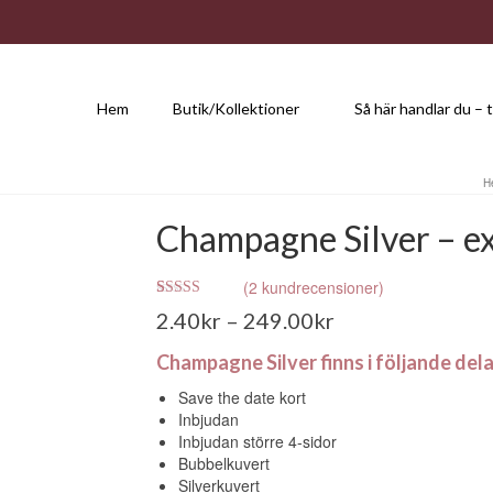
Hem
Butik/Kollektioner
Så här handlar du – t
H
Champagne Silver – exk
(
2
kundrecensioner)
Betygsatt
2
2.40
kr
–
249.00
kr
5.00
av 5
baserat på
kundrecensioner
Champagne Silver finns i följande dela
Save the date kort
Inbjudan
Inbjudan större 4-sidor
Bubbelkuvert
Silverkuvert