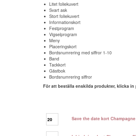
Litet foliekuvert
Svart ask
Stort foliekuvert
Informationskort
Festprogram
Vigselprogram
Meny
Placeringskort
Bordsnumrering med siffror 1-10
Band
Tackkort
Gästbok
Bordsnumrering siffror
För att beställa enskilda produkter, klicka i
Save
Save the date kort Champagne 
the
date
kort
Inbjudningskort