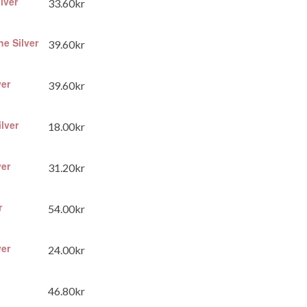
lver
33.60
kr
e Silver
39.60
kr
er
39.60
kr
lver
18.00
kr
er
31.20
kr
r
54.00
kr
er
24.00
kr
46.80
kr