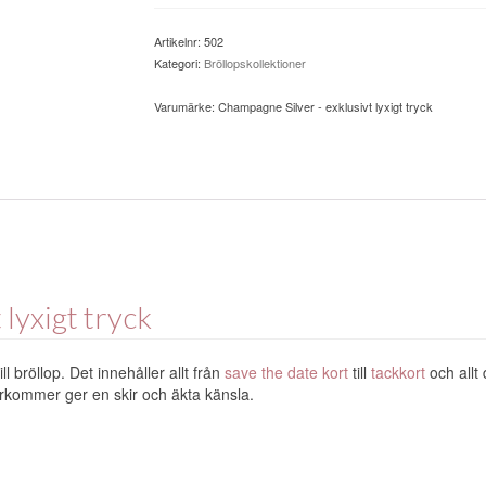
Artikelnr:
502
Kategori:
Bröllopskollektioner
Varumärke:
Champagne Silver - exklusivt lyxigt tryck
lyxigt tryck
ill bröllop. Det innehåller allt från
save the date kort
till
tackkort
och allt
erkommer ger en skir och äkta känsla.