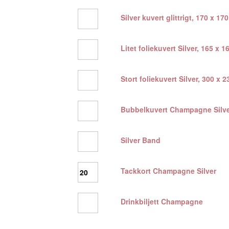
svart
ask
Silver
Silver kuvert glittrigt, 170 x 1
mängd
kuvert
glittrigt,
170
Litet
Litet foliekuvert Silver, 165 x 
x
foliekuvert
170
Silver,
mm
165
Stort
Stort foliekuvert Silver, 300 x 
mängd
x
foliekuvert
165
Silver,
mm
300
Bubbelkuvert
Bubbelkuvert Champagne Silve
mängd
x
Champagne
230
Silver
mm
mängd
Silver
Silver Band
mängd
Band
mängd
Tackkort
Tackkort Champagne Silver
Champagne
Silver
mängd
Drinkbiljett
Drinkbiljett Champagne
Champagne
mängd