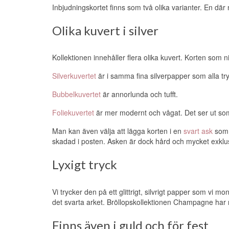
Inbjudningskortet finns som två olika varianter. En där
Olika kuvert i silver
Kollektionen innehåller flera olika kuvert. Korten som ni
Silverkuvertet
är i samma fina silverpapper som alla try
Bubbelkuvertet
är annorlunda och tufft.
Foliekuvertet
är mer modernt och vågat. Det ser ut som
Man kan även välja att lägga korten i en
svart ask
som 
skadad i posten. Asken är dock hård och mycket exklus
Lyxigt tryck
Vi trycker den på ett glittrigt, silvrigt papper som vi m
det svarta arket. Bröllopskollektionen Champagne har ri
Finns även i guld och för fest