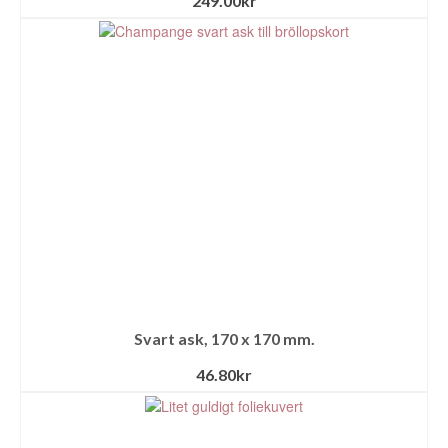
249.00
kr
Svart ask, 170 x 170 mm.
46.80
kr