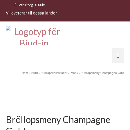
Varukorg
-
0.00
kr
Vi levererar till dessa länder
Hem
»
Butik
»
Bröllopskollektioner
»
Meny
»
Bröllopsmeny Champagne Guld
Bröllopsmeny Champagne